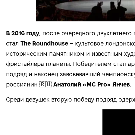
В 2016 году
, после очередного двухлетнег
стал
The Roundhouse
– культовое лондонско
историческим памятником и известным ху
фристайлера планеты. Победителем стал ар
подряд и наконец завовевавший чемпионску
россиянин 🇷🇺
Анатолий «MC Pro» Янчев
.
Среди девушек вторую победу подряд одер