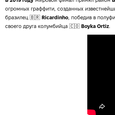
В 2019 году
Мировой финал принял район
В
огромных граффити, созданных известнейш
бразилец 🇧🇷
Ricardinho
, победив в полу
своего друга колумбийца 🇨🇴
Boyka Ortiz
.