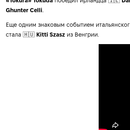
«Tokura» Tokuda
победил ирландца 🇮🇪
Da
Ghunter Celli
.
Еще одним знаковым событием итальянског
стала 🇭🇺
Kitti Szasz
из Венгрии.