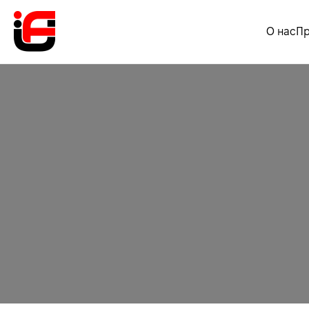
О нас
П