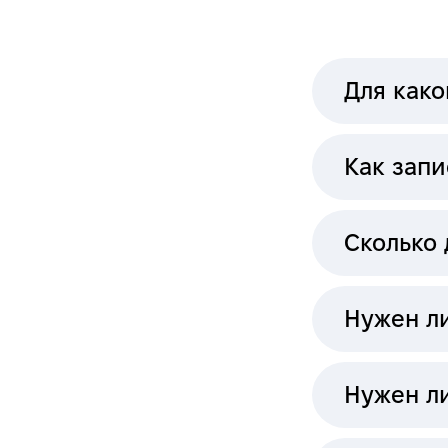
Для како
Как зап
Сколько 
Нужен ли
Нужен л