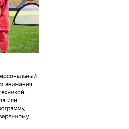
персональный
ум внимания
техникой.
ла или
рограмму,
уверенному