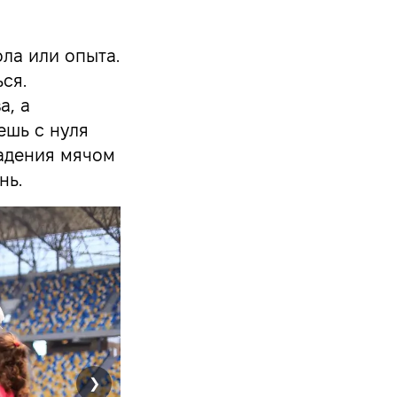
ла или опыта.
ся.
а, а
ешь с нуля
ладения мячом
нь.
❯