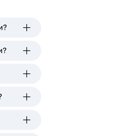
и?
и?
?