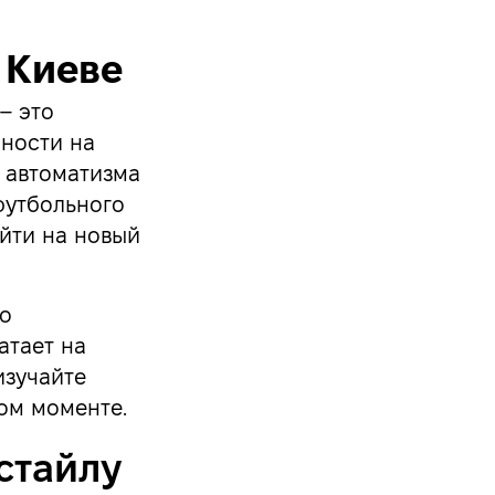
 Киеве
– это
ности на
о автоматизма
футбольного
йти на новый
по
атает на
изучайте
ом моменте.
стайлу