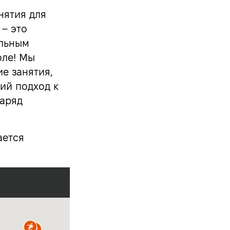
нятия для
– это
ольным
оле! Мы
е занятия,
ий подход к
заряд
ается